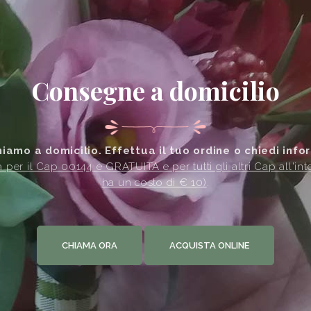
Consegne a domicilio
amo a domicilio. Effettua il tuo ordine o chiedi info
 per il Cap 00144 è GRATUITA e per tutti gli altri Cap all'in
ha un costo di € 10)
.
CHIAMA ORA
ACQUISTA ONLINE