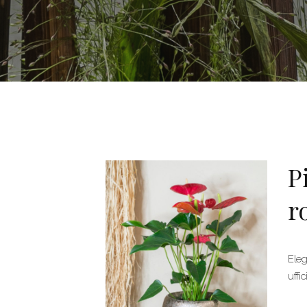
P
r
Eleg
uffic